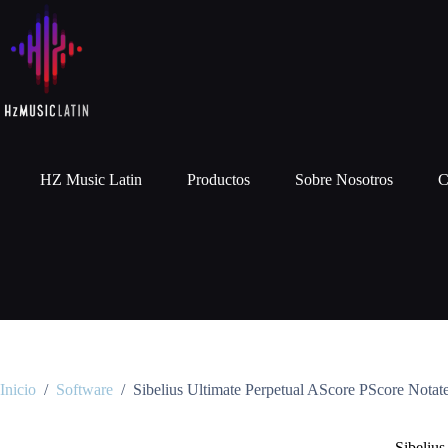
HZ Music Latin
Productos
Sobre Nosotros
C
Inicio
/
Software
/
Sibelius Ultimate Perpetual AScore PScore Nota
Sibeliu