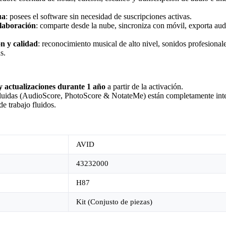
ua
: posees el software sin necesidad de suscripciones activas.
olaboración
: comparte desde la nube, sincroniza con móvil, exporta aud
ón y calidad
: reconocimiento musical de alto nivel, sonidos profesional
s.
y actualizaciones durante 1 año
a partir de la activación.
cluidas (AudioScore, PhotoScore & NotateMe) están completamente inte
de trabajo fluidos.
AVID
43232000
H87
Kit (Conjusto de piezas)