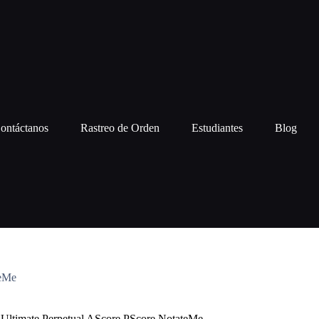
ontáctanos
Rastreo de Orden
Estudiantes
Blog
teMe
s Ultimate Perpetual AScore PScore NotateMe