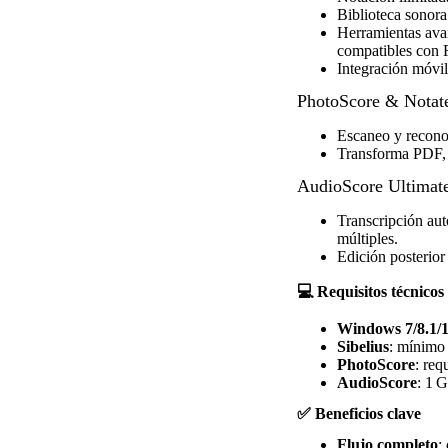
Biblioteca sonora
Herramientas ava
compatibles con 
Integración móvil
PhotoScore & Notat
Escaneo y reconoc
Transforma PDF, i
AudioScore Ultimat
Transcripción aut
múltiples.
Edición posterio
💻 Requisitos técnicos
Windows 7/8.1/10
Sibelius
: mínimo
PhotoScore
: re
AudioScore
: 1 
✅ Beneficios clave
Flujo completo
: