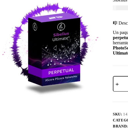
USD $
1
🎼 Desc
Un paque
perpet
herramie
PhotoS
Ultimat
SKU:
14
CATEG
BRAND