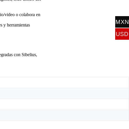
io/video o colabora en
MXN
es y herramientas
$
USD
$
gradas con Sibelius,