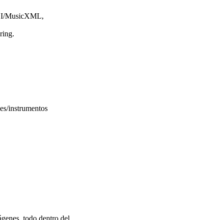
IDI/MusicXML,
ring.
les/instrumentos
ágenes, todo dentro del