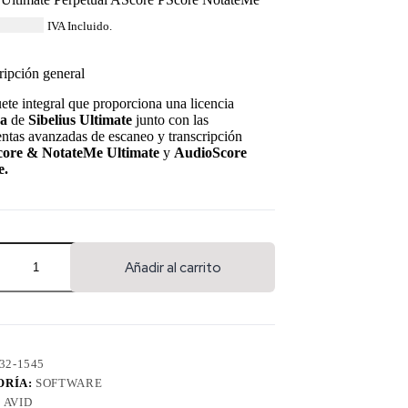
,042.84
IVA Incluido.
ripción general
te integral que proporciona una licencia
ua
de
Sibelius Ultimate
junto con las
ntas avanzadas de escaneo y transcripción
core & NotateMe Ultimate
y
AudioScore
e.
Añadir al carrito
32-1545
ORÍA:
SOFTWARE
:
AVID