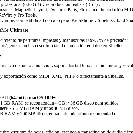
 profesional (~36 GB) y reproducción realista (RSE)
.
nzadas: Magnetic Layout, Dynamic Parts, Flexi‑time, importación M
ReWire y Pro Tools.
 y nube: compatibilidad con app para iPad/iPhone y Sibelius Cloud Sha
eMe Ultimate
imiento de partituras impresas y manuscritas (>99.5 % de precisión).
mágenes e incluso escritura táctil en notación editable en Sibelius.
e
omática de audio a notación: soporta hasta 16 notas simultáneas y voca
r y exportación como MIDI, XML, NIFF o directamente a Sibelius.
/11 (64‑bit)
o
macOS 10.9+
.
 1 GB RAM, se recomiendan 4 GB; ~36 GB disco para sonidos.
quiere ~512 MB RAM y unos 40 MB disco.
GB RAM y 200 MB disco; entrada de micrófono recomendada.
 cubre escritura de notas, edición, escaneo y transcripción de audio e im