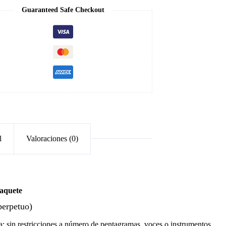
Guaranteed Safe Checkout
l
Valoraciones (0)
aquete
perpetuo)
a: sin restricciones a número de pentagramas, voces o instrumentos
.