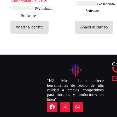
Subscription RENEW
USD $
34.79
IVA Incluido.
USD $
231.99
IVA Incluido.
Software
Software
Añadir al carrito
Añadir al carrito
Co
“HZ Music Latin ofrece
herramientas de audio de alta
calidad a precios competitivos
para músicos y productores en
línea”