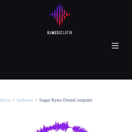
Inicio
/
Software
/
Sugar Bytes DrumComputer