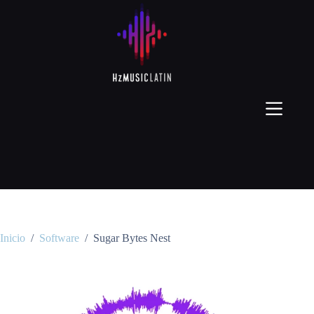
Inicio
/
Software
/
Sugar Bytes Nest