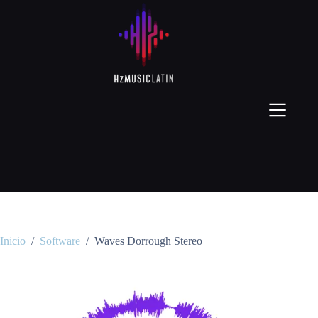
Inicio
/
Software
/
Waves Dorrough Stereo