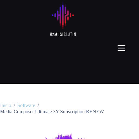
Inicio
/
Software
/
Media Composer Ultimate 3Y Subscription RENEW