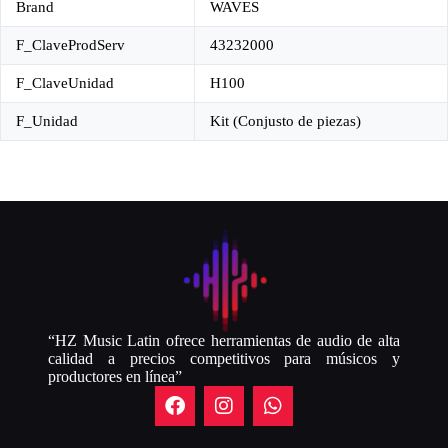
Brand
WAVES
F_ClaveProdServ
43232000
F_ClaveUnidad
H100
F_Unidad
Kit (Conjusto de piezas)
“HZ Music Latin ofrece herramientas de audio de alta
calidad a precios competitivos para músicos y
productores en línea”