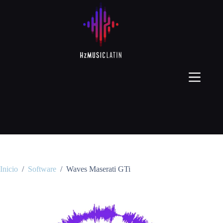
Inicio
/
Software
/
Waves Maserati GTi