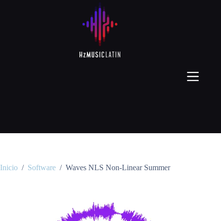
Inicio
/
Software
/
Waves NLS Non-Linear Summer