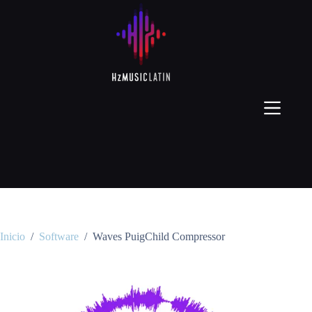
Inicio
/
Software
/
Waves PuigChild Compressor