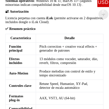
Sistemas operativos
: Windows 10 & 11; macOS 11+ (algunos
USD
minoristas indican compatibilidad desde macOS 10.13) .
$
🔐
Autorización
Licencia perpetua con cuenta
iLok
(permite activarse en 2 dispositivos,
incluidos dongle o iLok Cloud).
✅ Resumen práctico
Característica
Detalle
Función
Pitch correction + creative vocal effects +
principal
generador de patrones
Efectos
13 módulos como vocoder, saturador, dúo,
incluidos
reverb, filtros, compresión
Produce melodías con control de estilo y
Auto‑Motion
tempo sincronizado
Retune Speed, Humanize, XY‑Pad,
Controles clave
detector de escala automático
Formatos
AAX, VST3, AU (64‑bit)
plug‑in
Compatibilidad