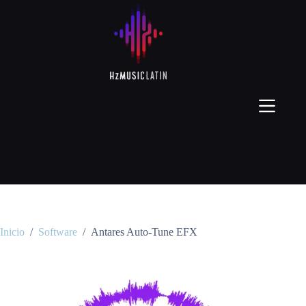
Inicio
/
Software
/
Antares Auto-Tune EFX