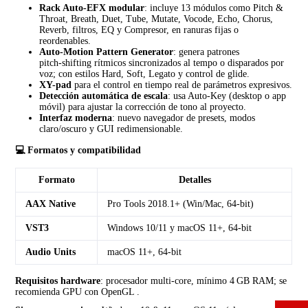
Rack Auto‑EFX modular
: incluye 13 módulos como Pitch &
Throat, Breath, Duet, Tube, Mutate, Vocode, Echo, Chorus,
Reverb, filtros, EQ y Compresor, en ranuras fijas o
reordenables.
Auto‑Motion Pattern Generator
: genera patrones
pitch‑shifting rítmicos sincronizados al tempo o disparados por
voz; con estilos Hard, Soft, Legato y control de glide.
XY-pad
para el control en tiempo real de parámetros expresivos.
Detección automática de escala
: usa Auto‑Key (desktop o app
móvil) para ajustar la corrección de tono al proyecto.
Interfaz moderna
: nuevo navegador de presets, modos
claro/oscuro y GUI redimensionable.
💻 Formatos y compatibilidad
Formato
Detalles
AAX Native
Pro Tools 2018.1+ (Win/Mac, 64‑bit)
VST3
Windows 10/11 y macOS 11+, 64‑bit
Audio Units
macOS 11+, 64‑bit
Requisitos hardware
: procesador multi‑core, mínimo 4 GB RAM; se
recomienda GPU con OpenGL .