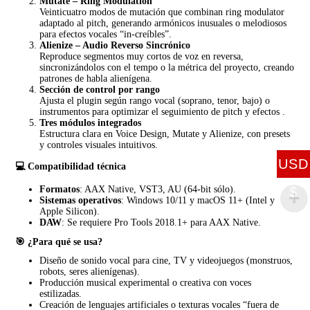
Mutate – Ring Modulation
Veinticuatro modos de mutación que combinan ring modulator
adaptado al pitch, generando armónicos inusuales o melodiosos
para efectos vocales “in-creíbles”.
Alienize – Audio Reverso Sincrónico
Reproduce segmentos muy cortos de voz en reversa,
sincronizándolos con el tempo o la métrica del proyecto, creando
patrones de habla alienígena.
Sección de control por rango
Ajusta el plugin según rango vocal (soprano, tenor, bajo) o
instrumentos para optimizar el seguimiento de pitch y efectos
.
Tres módulos integrados
Estructura clara en Voice Design, Mutate y Alienize, con presets
y controles visuales intuitivos.
USD
💻 Compatibilidad técnica
$
Formatos
: AAX Native, VST3, AU (64‑bit sólo).
Sistemas operativos
: Windows 10/11 y macOS 11+ (Intel y
Apple Silicon).
DAW
: Se requiere Pro Tools 2018.1+ para AAX Native.
🎯 ¿Para qué se usa?
Diseño de sonido vocal para cine, TV y videojuegos (monstruos,
robots, seres alienígenas).
Producción musical experimental o creativa con voces
estilizadas.
Creación de lenguajes artificiales o texturas vocales “fuera de