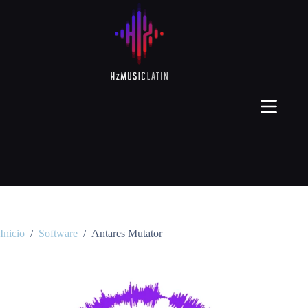
Inicio
/
Software
/
Antares Mutator