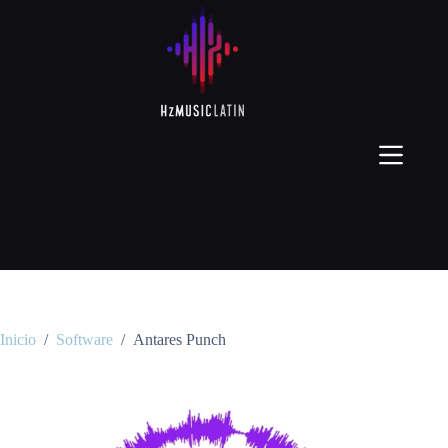
Inicio
/
Software
/
Antares Punch