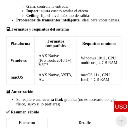
Gain
: controla la entrada.
Impact
: ajusta cuánto resalta el efecto.
Ceiling
: fija el nivel máximo de salida.
Procesador de transientes inteligente
, ideal para voces densas.
💻 Formatos y requisitos del sistema
Formatos
Plataforma
Requisitos mínimos
compatibles
AAX Native
Windows 10/11, CPU
Windows
(Pro Tools 2018.1+),
multicore, 4 GB RAM
VST3
AAX Native, VST3,
macOS 11+, CPU
macOS
AU
Intel, 4 GB RAM
🔐 Autorización
Se requiere una
cuenta iLok
gratuita (no es necesario dongle
físico, salvo si lo prefieres).
USD
✅ Resumen rápido
$
Elemento
Detalle