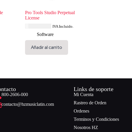
le
Pro Tools Studio Perpetual
License
USD $
694.84
IVA Incluido.
Software
Añadir al carrito
ntacto
Links de soporte
800-2606-000
Mi Cuenta
Rastreo de Orden
contacto@hzmusiclatin.com
Ordenes
Terminos y Condiciones
Nosotros HZ