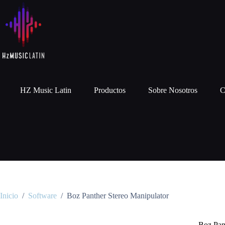
HZ Music Latin
Productos
Sobre Nosotros
C
Inicio
/
Software
/
Boz Panther Stereo Manipulator
Boz Pan