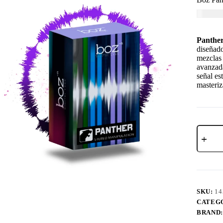
USD $
1
Panther
diseñado
mezclas 
avanzada
señal es
masteriz
SKU:
14
CATEG
BRAND