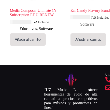
Media Composer Ultimate 1Y
Ear Candy Flavory Bund
Subscription EDU RENEW
USD $
57.99
IVA Incluido.
USD $
114.84
IVA Incluido.
Software
Educativos
,
Software
Añadir al carrito
Añadir al carrito
Co
“HZ Music Latin ofrece
herramientas de audio de alta
calidad a precios competitivos
para músicos y productores en
línea”