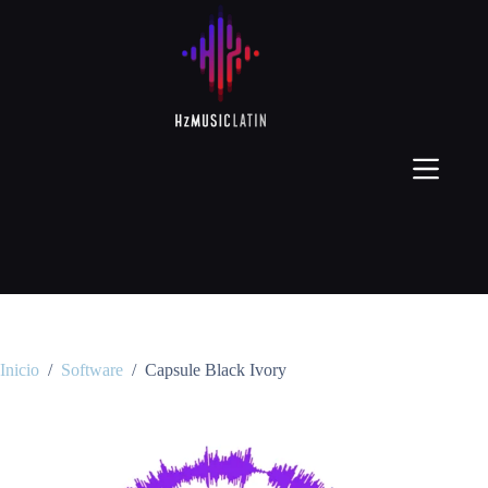
Inicio
/
Software
/
Capsule Black Ivory