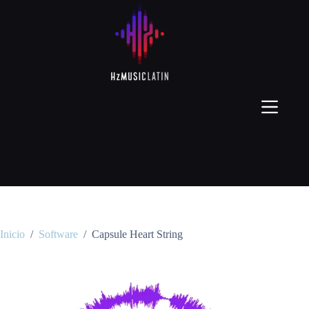
Inicio
/
Software
/
Capsule Heart String