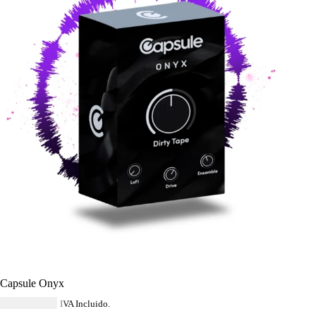
Capsule Onyx
USD $
33.64
IVA Incluido.