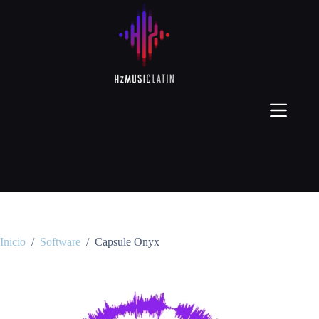
Inicio
/
Software
/
Capsule Onyx