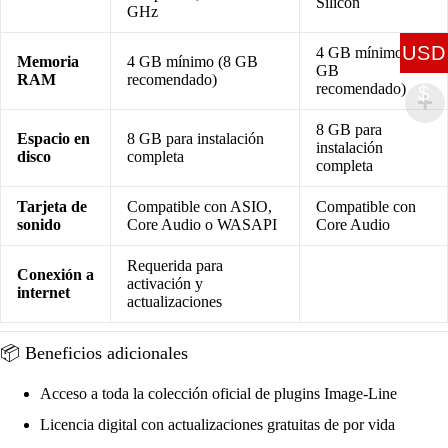
Silicon
GHz
USD
4 GB mínimo (8
Memoria
4 GB mínimo (8 GB
GB
RAM
recomendado)
recomendado)
$
8 GB para
Espacio en
8 GB para instalación
instalación
disco
completa
completa
Tarjeta de
Compatible con ASIO,
Compatible con
sonido
Core Audio o WASAPI
Core Audio
Requerida para
Conexión a
activación y
internet
actualizaciones
📦 Beneficios adicionales
Acceso a toda la colección oficial de plugins Image-Line
Licencia digital con actualizaciones gratuitas de por vida