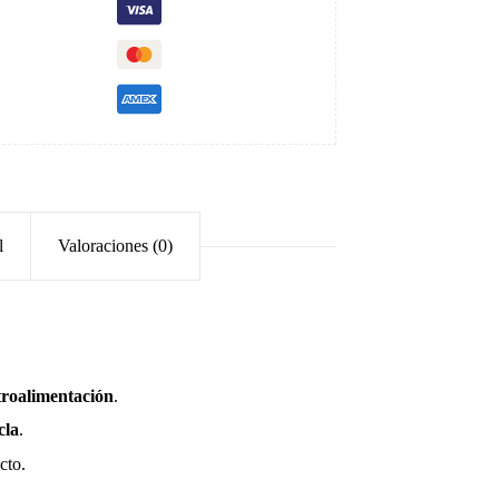
l
Valoraciones (0)
troalimentación
.
cla
.
cto.