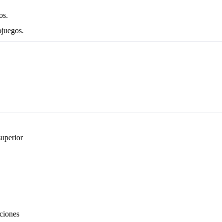
os.
ojuegos.
uperior
aciones