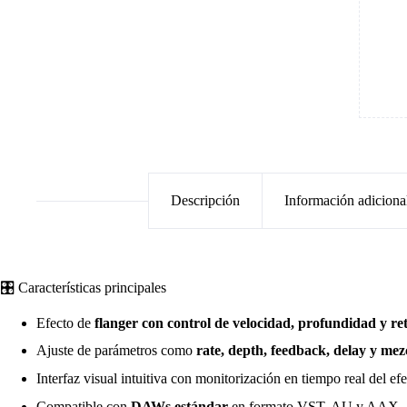
Descripción
Información adiciona
🎛️ Características principales
Efecto de
flanger con control de velocidad, profundidad y re
Ajuste de parámetros como
rate, depth, feedback, delay y mez
Interfaz visual intuitiva con monitorización en tiempo real del efe
Compatible con
DAWs estándar
en formato VST, AU y AAX.