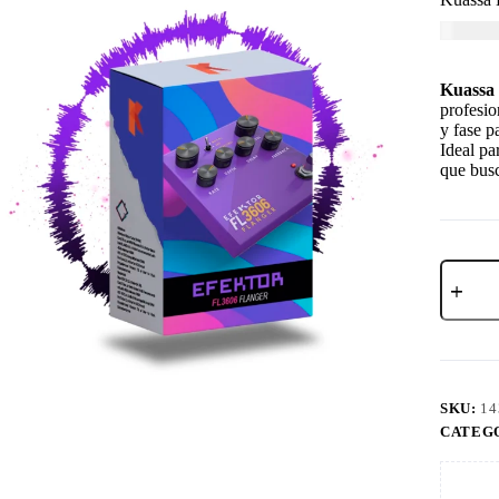
USD $
2
Kuassa 
profesio
y fase p
Ideal pa
que bus
SKU:
14
CATEG