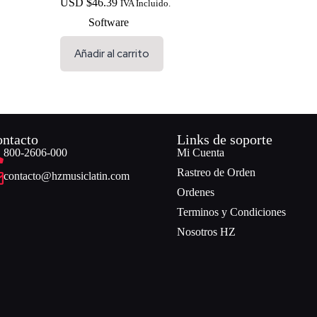
USD $
46.39
IVA Incluido.
Software
Añadir al carrito
ntacto
Links de soporte
800-2606-000
Mi Cuenta
Rastreo de Orden
contacto@hzmusiclatin.com
Ordenes
Terminos y Condiciones
Nosotros HZ