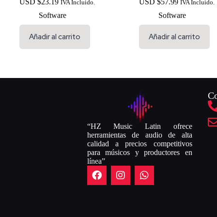
USD $
23.19
USD $
57.99
IVA Incluido.
IVA Incluido.
Software
Software
Añadir al carrito
Añadir al carrito
Co
“HZ Music Latin ofrece
herramientas de audio de alta
calidad a precios competitivos
para músicos y productores en
línea”