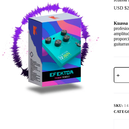
USD $
2
Kuassa
profesio
amplitud
proporc
guitarra
SKU:
14
CATEG