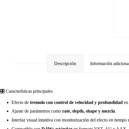
Descripción
Información adiciona
🎛️ Características principales
Efecto de
tremolo con control de velocidad y profundidad
en 
Ajuste de parámetros como
rate, depth, shape y mezcla
.
Interfaz visual intuitiva con monitorización del efecto en tiempo r
Compatible con
DAWs estándar
en formato VST, AU y AAX.