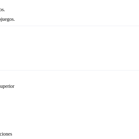
os.
ojuegos.
uperior
aciones