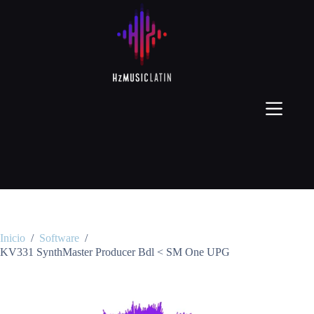
Inicio
/
Software
/
KV331 SynthMaster Producer Bdl < SM One UPG