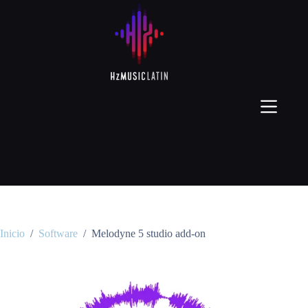
Inicio
/
Software
/
Melodyne 5 studio add-on