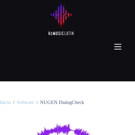
Inicio
/
Software
/
NUGEN DialogCheck