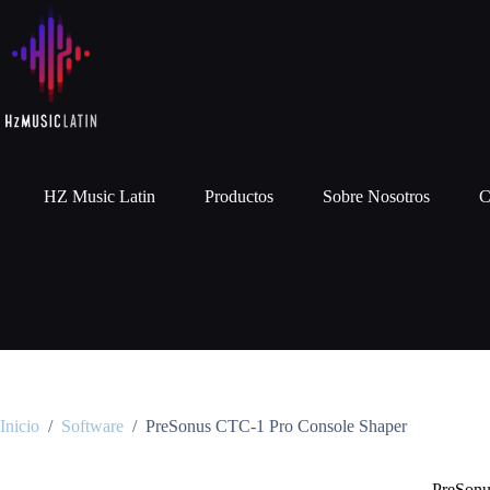
HZ Music Latin
Productos
Sobre Nosotros
C
Inicio
/
Software
/
PreSonus CTC-1 Pro Console Shaper
PreSonu