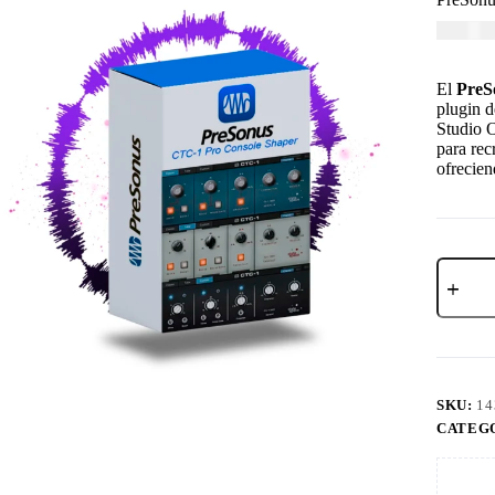
USD $
1
El
PreS
plugin d
Studio O
para rec
ofrecien
SKU:
14
CATEG