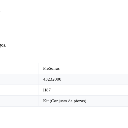
.
gos.
PreSonus
43232000
H87
Kit (Conjusto de piezas)