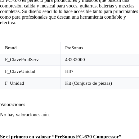
El FC-670 es perfecto para productores y músicos que buscan una
compresión cálida y musical para voces, guitarras, baterías y mezclas
completas. Su diseño sencillo lo hace accesible tanto para principiantes
como para profesionales que desean una herramienta confiable y
efectiva.
Brand
PreSonus
F_ClaveProdServ
43232000
F_ClaveUnidad
H87
F_Unidad
Kit (Conjusto de piezas)
Valoraciones
No hay valoraciones aún.
Sé el primero en valorar “PreSonus FC-670 Compressor”