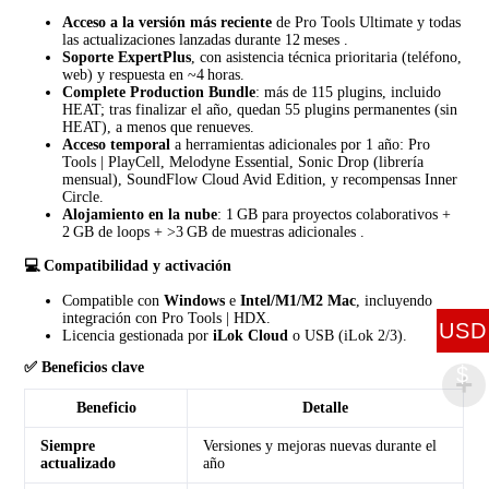
Acceso a la versión más reciente
de Pro Tools Ultimate y todas
las actualizaciones lanzadas durante 12 meses
.
Soporte ExpertPlus
, con asistencia técnica prioritaria (teléfono,
web) y respuesta en ~4 horas.
Complete Production Bundle
: más de 115 plugins, incluido
HEAT; tras finalizar el año, quedan 55 plugins permanentes (sin
HEAT), a menos que renueves.
Acceso temporal
a herramientas adicionales por 1 año: Pro
Tools | PlayCell, Melodyne Essential, Sonic Drop (librería
mensual), SoundFlow Cloud Avid Edition, y recompensas Inner
Circle.
Alojamiento en la nube
: 1 GB para proyectos colaborativos +
2 GB de loops + >3 GB de muestras adicionales
.
💻 Compatibilidad y activación
Compatible con
Windows
e
Intel/M1/M2 Mac
, incluyendo
integración con Pro Tools | HDX.
USD
Licencia gestionada por
iLok Cloud
o USB (iLok 2/3).
✅ Beneficios clave
$
Beneficio
Detalle
Siempre
Versiones y mejoras nuevas durante el
actualizado
año