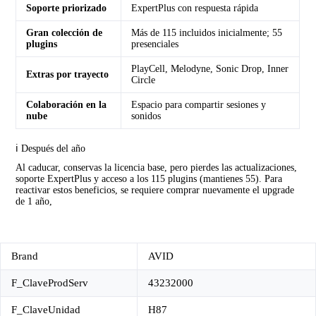
Soporte priorizado
ExpertPlus con respuesta rápida
Gran colección de
Más de 115 incluidos inicialmente; 55
plugins
presenciales
PlayCell, Melodyne, Sonic Drop, Inner
Extras por trayecto
Circle
Colaboración en la
Espacio para compartir sesiones y
nube
sonidos
ℹ️ Después del año
Al caducar, conservas la licencia base, pero pierdes las actualizaciones,
soporte ExpertPlus y acceso a los 115 plugins (mantienes 55). Para
reactivar estos beneficios, se requiere comprar nuevamente el upgrade
de 1 año,
Brand
AVID
F_ClaveProdServ
43232000
F_ClaveUnidad
H87