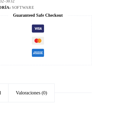
32-3032
ORÍA:
SOFTWARE
Guaranteed Safe Checkout
l
Valoraciones (0)