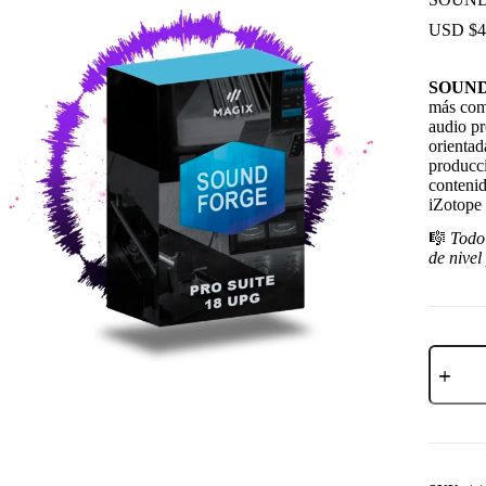
USD $
4
SOUND 
más com
audio pr
orientad
producci
contenid
iZotope 
🎼
Todo
de nivel