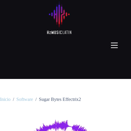
Inicio
/
Software
/
Sugar Bytes Effectrix2