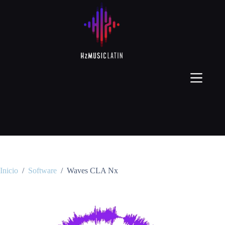
Inicio
/
Software
/
Waves CLA Nx