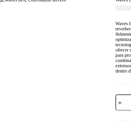
USD $
4
Waves I
reverber
fielment
optimiza
tecnolog
ofrecer 
para pro
combina 
extensos
dentro d