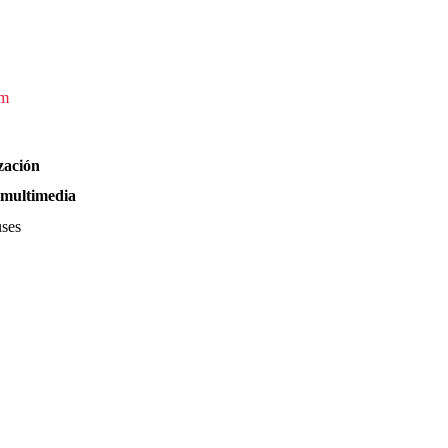
om
zación
y multimedia
uses