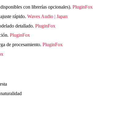
isponibles con librerías opcionales).
PluginFox
ajuste rápido.
Waves Audio | Japan
delado detallado.
PluginFox
ación.
PluginFox
arga de procesamiento.
PluginFox
ox
esta
naturalidad