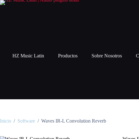
HZ Music Latin
Productos
Sobre Nosotros
C
Inicio
/
Software
/
Waves IR-L Convolution Reverb
Waves I