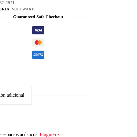
32-2971
ORÍA:
SOFTWARE
Guaranteed Safe Checkout
ión adicional
e espacios acústicos.
PluginFox