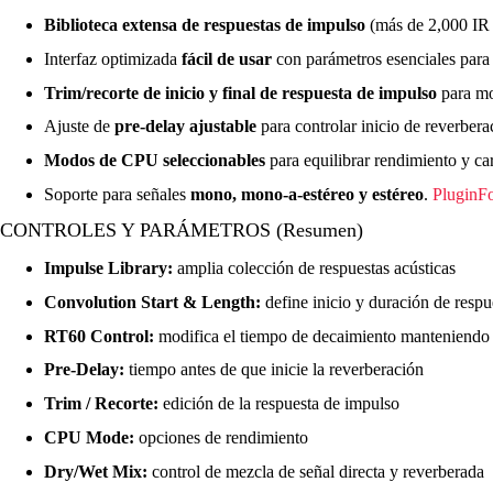
Biblioteca extensa de respuestas de impulso
(más de 2,000 IR d
Interfaz optimizada
fácil de usar
con parámetros esenciales para 
Trim/recorte de inicio y final de respuesta de impulso
para mo
Ajuste de
pre-delay ajustable
para controlar inicio de reverber
Modos de CPU seleccionables
para equilibrar rendimiento y c
Soporte para señales
mono, mono-a-estéreo y estéreo
.
PluginF
CONTROLES Y PARÁMETROS (Resumen)
Impulse Library:
amplia colección de respuestas acústicas
Convolution Start & Length:
define inicio y duración de respu
RT60 Control:
modifica el tiempo de decaimiento manteniendo 
Pre-Delay:
tiempo antes de que inicie la reverberación
Trim / Recorte:
edición de la respuesta de impulso
CPU Mode:
opciones de rendimiento
Dry/Wet Mix:
control de mezcla de señal directa y reverberada