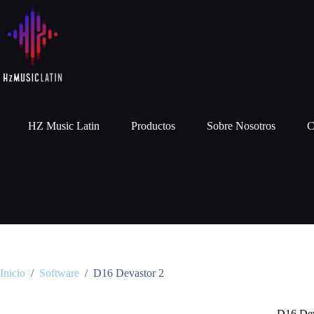
HZ Music Latin
Productos
Sobre Nosotros
C
Inicio
/
Software
/
D16 Devastor 2
D16 Dev