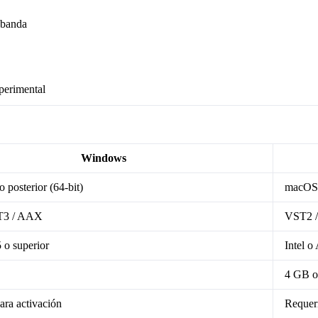
 banda
xperimental
Windows
 posterior (64-bit)
macOS 1
T3 / AAX
VST2 /
5 o superior
Intel o
4 GB o
ara activación
Requeri