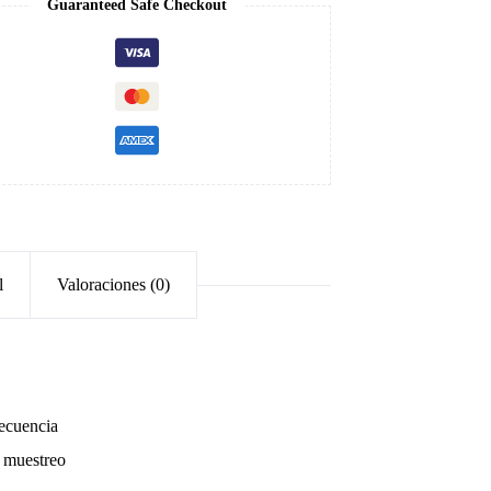
Guaranteed Safe Checkout
l
Valoraciones (0)
recuencia
e muestreo