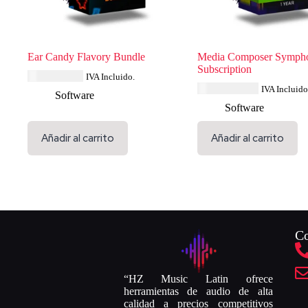
Ear Candy Flavory Bundle
Media Composer Symph
Subscription
USD $
57.99
IVA Incluido.
USD $
231.99
IVA Incluido
Software
Software
Añadir al carrito
Añadir al carrito
Co
“HZ Music Latin ofrece
herramientas de audio de alta
calidad a precios competitivos