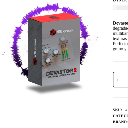
USD $
6
Devasto
degrada
multiban
texturas
Perfecto
grano y 
SKU:
14
CATEG
BRAND