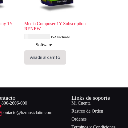
ony 1Y
Media Composer 1Y Subscription
RENEW
USD $
300.44
.
IVA Incluido.
Software
Añadir al carrito
ntacto
Links de soporte
800-2606-000
Mi Cuenta
Rastreo de Orden
contacto@hzmusiclatin.com
Ordenes
Terminos y Condiciones