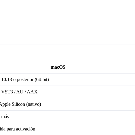
macOS
0.13 o posterior (64-bit)
 VST3 / AU / AAX
 Apple Silicon (nativo)
 más
da para activación