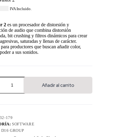
8.44
IVA Incluido.
r 2
es un procesador de distorsión y
ción de audio que combina distorsión
da, bit crushing y filtros dinámicos para crear
 agresivas, saturadas y llenas de carácter.
 para productores que buscan añadir color,
poder a sus sonidos.
Añadir al carrito
32-179
ORÍA:
SOFTWARE
:
D16 GROUP